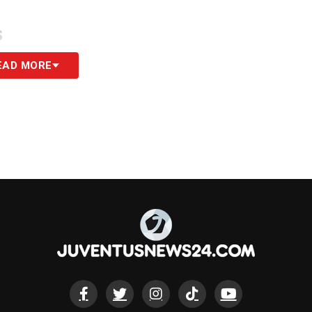
S
EAD MORE