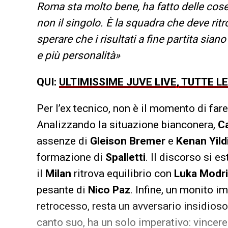
Roma sta molto bene, ha fatto delle cos
non il singolo. È la squadra che deve ritr
sperare che i risultati a fine partita sian
e più personalità»
QUI:
ULTIMISSIME JUVE LIVE, TUTTE L
Per l’ex tecnico, non è il momento di fare
Analizzando la situazione bianconera,
C
assenze di
Gleison Bremer
e
Kenan Yild
formazione di
Spalletti
. Il discorso si e
il
Milan
ritrova equilibrio con
Luka Modr
pesante di
Nico Paz
. Infine, un monito i
retrocesso, resta un avversario insidios
canto suo, ha un solo imperativo: vincere il