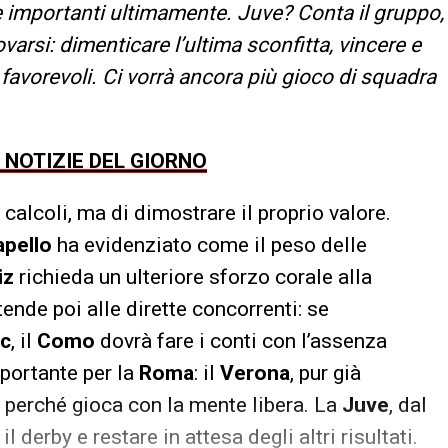
e importanti ultimamente. Juve? Conta il gruppo,
ovarsi: dimenticare l’ultima sconfitta, vincere e
o favorevoli. Ci vorrà ancora più gioco di squadra
E NOTIZIE DEL GIORNO
 calcoli, ma di dimostrare il proprio valore.
apello
ha evidenziato come il peso delle
iz
richieda un ulteriore sforzo corale alla
stende poi alle dirette concorrenti: se
ic
, il
Como
dovrà fare i conti con l’assenza
mportante per la
Roma
: il
Verona
, pur già
o perché gioca con la mente libera. La
Juve
, dal
 derby e restare in attesa degli altri risultati.