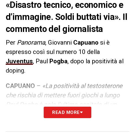
«Disastro tecnico, economico e
d’immagine. Soldi buttati via». Il
commento del giornalista
Per
Panorama
, Giovanni
Capuano
si è
espresso così sul numero 10 della
Juventus
, Paul
Pogba
, dopo la positività al
doping.
CAPUANO
–
«La positività al testosterone
che rischia di mettere fuori giochi a lungo
Paul Pogba è solo l’ultimo capitolo di un
READ MORE
rientro alla Juventus che i dirigenti non
avrebbero potuto immaginare peggiore,
nemmeno nel più terribile degli incubi. Un