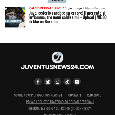
CALCIOMERCATO JUVE
1 giorno ago
Marco Baridon
Juve, cederlo sarebbe un errore! Il mercato si
infiamma, tre nomi caldissimi – Upload | VIDEO
di Marco Baridon
SCARICA L’APP DI JUVENTUS NEWS 24
CONTATTI
REDAZIONE
PRIVACY POLICY E TRATTAMENTO DEI DATI PERSONALI
INFORMATIVA ESTESA SUI COOKIE (COOKIE POLICY)