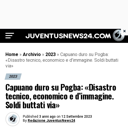
×
Juventus News 24
Home
»
Archivio
»
2023
»
Capuano duro su Pogba:
«Disastro tecnico, economico e d’immagine. Soldi buttati
via»
2023
Capuano duro su Pogba: «Disastro
tecnico, economico e d’immagine.
Soldi buttati via»
Published
3 anni ago
on
12 Settembre 2023
By
Redazione JuventusNews24