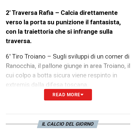
2′ Traversa Rafia – Calcia direttamente
verso la porta su punizione il fantasista,
con la traiettoria che si infrange sulla
traversa.
6′ Tiro Troiano – Sugli sviluppi di un corner di
Ranocchia, il pallone giunge in area Troiano, il
cui colpo a botta sicura viene respinto in
extremis dalla difesa toscana.
READ MORE
13′ Tacco Mosti – Elegante rifinitura del
trequartista su assist di Brighenti, ma
Mazzini fa sua la sfera in presa bassa.
IL CALCIO DEL GIORNO
15′ Punizione Schirò – Ci prova da palla