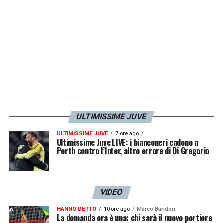
inattiva dal limite, con il pallone che non
scende e si perde sopra la traversa.
20′ Parata Israel – Vola l’estremo difensore
uruguaiano, che in uscita respinge con i
pugni la conclusione dalla destra targata
Grassini.
ULTIMISSIME JUVE
26′ Tiro Rosa – Vicino al primo gol con la
ULTIMISSIME JUVE
7 ore ago
Juventus U23 il brasiliano, il cui tocco di
Ultimissime Juve LIVE: i bianconeri cadono a
Perth contro l’Inter, altro errore di Di Gregorio
punta dentro l’area piccola sfiora di
pochissimo il palo.
VIDEO
39′ Occasione Rosa – Ancora pericoloso a
HANNO DETTO
10 ore ago
Marco Baridon
sinistra il brasiliano, il cui tentativo dal fondo
La domanda ora è una: chi sarà il nuovo portiere