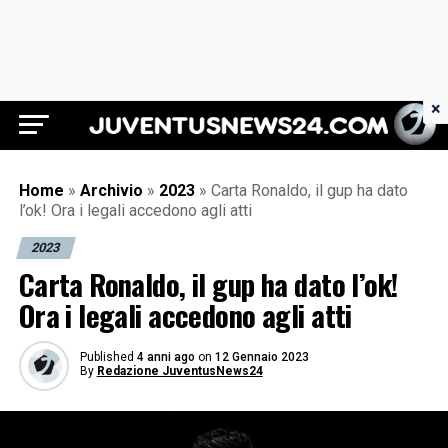
×
Juventus News 24
Home
»
Archivio
»
2023
»
Carta Ronaldo, il gup ha dato
l’ok! Ora i legali accedono agli atti
2023
Carta Ronaldo, il gup ha dato l’ok!
Ora i legali accedono agli atti
Published
4 anni ago
on
12 Gennaio 2023
By
Redazione JuventusNews24