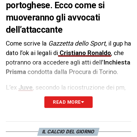
portoghese. Ecco come si
muoveranno gli avvocati
dell’attaccante
Come scrive la
Gazzetta dello Sport
, il gup ha
dato l’ok ai legali di
Cristiano Ronaldo
, che
potranno ora accedere agli atti dell’
Inchiesta
Prisma
condotta dalla Procura di Torino.
L’ex
Juve
, secondo la ricostruzione dei pm,
vanterebbe ancora
un credito di 19,9 milioni
READ MORE
di euro
nei confronti del club bianconero per
via delle ormai famose “scritture private”
relative al taglio degli stipendi in periodo di
IL CALCIO DEL GIORNO
lockdown 2020.