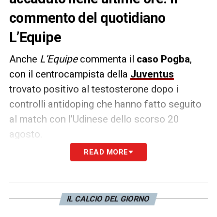
commento del quotidiano
L’Equipe
Anche
L’Equipe
commenta il
caso Pogba
,
con il centrocampista della
Juventus
trovato positivo al testosterone dopo i
controlli antidoping che hanno fatto seguito
al match con l’Udinese dello scorso 20
agosto.
READ MORE
«Il punto più basso»
la sentenza oggi del
quotidiano transalpino, scandalizzato da
quanto emerso nelle ultime ore. Nessuno
IL CALCIO DEL GIORNO
poteva aspettarsi quanto successo.