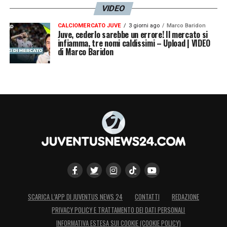
VIDEO
CALCIOMERCATO JUVE
3 giorni ago
Marco Baridon
Juve, cederlo sarebbe un errore! Il mercato si
infiamma, tre nomi caldissimi – Upload | VIDEO
di Marco Baridon
SCARICA L’APP DI JUVENTUS NEWS 24
CONTATTI
REDAZIONE
PRIVACY POLICY E TRATTAMENTO DEI DATI PERSONALI
INFORMATIVA ESTESA SUI COOKIE (COOKIE POLICY)