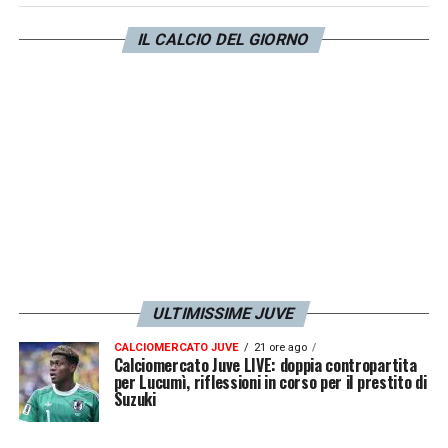
solo viaggio verso Livorno…
».
IL CALCIO DEL GIORNO
LA PLAYLIST DELLE NOSTRE TOP NEWS
ULTIMISSIME JUVE
CALCIOMERCATO JUVE
21 ore ago
Calciomercato Juve LIVE: doppia contropartita
per Lucumì, riflessioni in corso per il prestito di
Suzuki