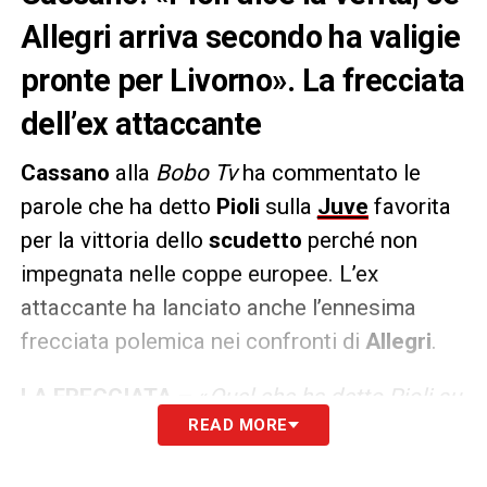
Allegri arriva secondo ha valigie
pronte per Livorno». La frecciata
dell’ex attaccante
Cassano
alla
Bobo Tv
ha commentato le
parole che ha detto
Pioli
sulla
Juve
favorita
per la vittoria dello
scudetto
perché non
impegnata nelle coppe europee. L’ex
attaccante ha lanciato anche l’ennesima
frecciata polemica nei confronti di
Allegri
.
LA FRECCIATA –
«
Quel che ha detto Pioli su
READ MORE
Allegri è la vera realtà dei fatti. Se arriva
secondo, terzo o quarto ha le valigie per un