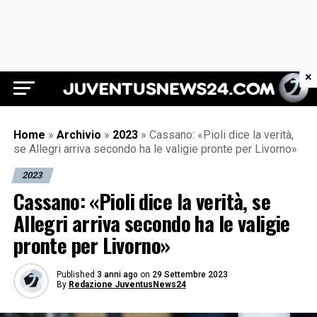
×
Juventus News 24
Home
»
Archivio
»
2023
»
Cassano: «Pioli dice la verità,
se Allegri arriva secondo ha le valigie pronte per Livorno»
2023
Cassano: «Pioli dice la verità, se
Allegri arriva secondo ha le valigie
pronte per Livorno»
Published
3 anni ago
on
29 Settembre 2023
By
Redazione JuventusNews24