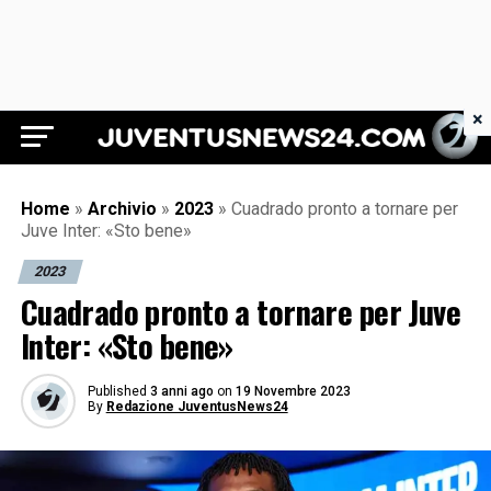
×
Juventus News 24
Home
»
Archivio
»
2023
»
Cuadrado pronto a tornare per
Juve Inter: «Sto bene»
2023
Cuadrado pronto a tornare per Juve
Inter: «Sto bene»
Published
3 anni ago
on
19 Novembre 2023
By
Redazione JuventusNews24