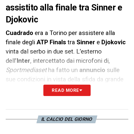
assistito alla finale tra Sinner e
Djokovic
Cuadrado
era a Torino per assistere alla
finale degli
ATP Finals
tra
Sinner
e
Djokovic
vinta dal serbo in due set. L’esterno
dell’
Inter
, intercettato dai microfoni di,
Sportmediaset
ha fatto un
annuncio
sulle
sue condizioni in vista della sfida da grande
ex contro la
Juve
. Queste le parole del
READ MORE
giocatore che finora si è visto pochissimo in
nerazzurro.
IL CALCIO DEL GIORNO
L’ANNUNCIO
– «
Come sto? Sto bene
»