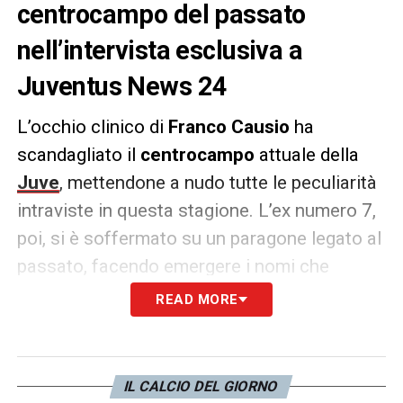
centrocampo del passato
nell’intervista esclusiva a
Juventus News 24
L’occhio clinico di
Franco Causio
ha
scandagliato il
centrocampo
attuale della
Juve
, mettendone a nudo tutte le peculiarità
intraviste in questa stagione. L’ex numero 7,
poi, si è soffermato su un paragone legato al
passato, facendo emergere i nomi che
componevano quel
reparto
…
LEGGI
READ MORE
L’INTERVISTA ESCLUSIVA INTEGRALE
«Sicuramente i gol dei centrocampisti sono
IL CALCIO DEL GIORNO
mancati, perché gli altri anni risultavano