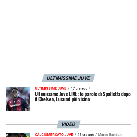
fondamentali. Khedira in primis è mancato,
c’è stato l’ingresso di Ramsey, la crescita di
Bentancur anche. Ma quando io sento i nomi
del centrocampo di una volta: Pirlo, Vidal,
Marchisio e Pogba, mi guardo un attimo in
giro e penso che forse qualcosa in questo
reparto manca».
ULTIMISSIME JUVE
LA PLAYLIST DELLE NOSTRE TOP NEWS
ULTIMISSIME JUVE
17 ore ago
Ultimissime Juve LIVE: le parole di Spalletti dopo
il Chelsea, Lucumì più vicino
VIDEO
CALCIOMERCATO JUVE
15 ore ago
Marco Baridon