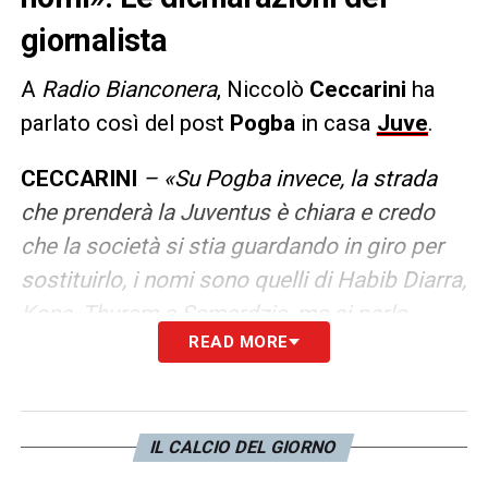
giornalista
A
Radio Bianconera
, Niccolò
Ceccarini
ha
parlato così del post
Pogba
in casa
Juve
.
CECCARINI
– «Su Pogba invece, la strada
che prenderà la Juventus è chiara e credo
che la società si stia guardando in giro per
sostituirlo, i nomi sono quelli di Habib Diarra,
Kone, Thuram e Samardzic, ma si parla
READ MORE
comunque di operazioni che verranno
portate avanti l’estate prossima».
LA PLAYLIST DELLE NOSTRE TOP NEWS
IL CALCIO DEL GIORNO