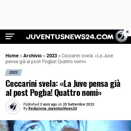
×
Juventus News 24
Home
»
Archivio
»
2023
»
Ceccarini svela: «La Juve
pensa già al post Pogba! Quattro nomi»
2023
Ceccarini svela: «La Juve pensa già
al post Pogba! Quattro nomi»
Published
3 anni ago
on
20 Settembre 2023
By
Redazione JuventusNews24