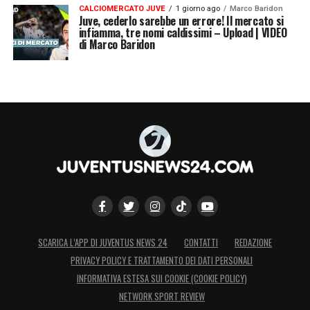
CALCIOMERCATO JUVE
1 giorno ago
Marco Baridon
Juve, cederlo sarebbe un errore! Il mercato si
infiamma, tre nomi caldissimi – Upload | VIDEO
di Marco Baridon
SCARICA L’APP DI JUVENTUS NEWS 24
CONTATTI
REDAZIONE
PRIVACY POLICY E TRATTAMENTO DEI DATI PERSONALI
INFORMATIVA ESTESA SUI COOKIE (COOKIE POLICY)
NETWORK SPORT REVIEW