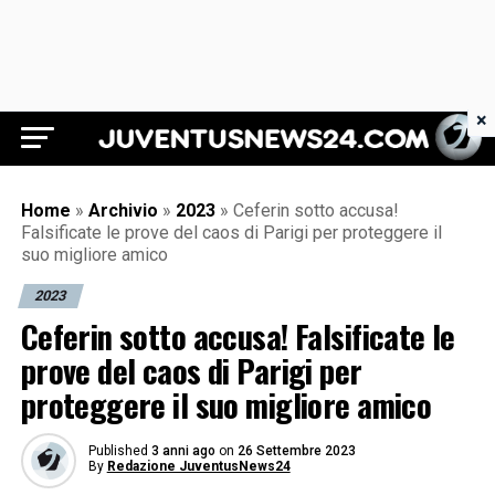
×
Juventus News 24
Home
»
Archivio
»
2023
»
Ceferin sotto accusa!
Falsificate le prove del caos di Parigi per proteggere il
suo migliore amico
2023
Ceferin sotto accusa! Falsificate le
prove del caos di Parigi per
proteggere il suo migliore amico
Published
3 anni ago
on
26 Settembre 2023
By
Redazione JuventusNews24