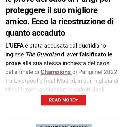
proteggere il suo migliore
amico. Ecco la ricostruzione di
quanto accaduto
L’UEFA
è stata accusata dal quotidiano
inglese
The Guardian
di aver
falsificato le
prove
alla sua stessa inchiesta del caos
della finale di
Champions
di Parigi nel 2022
tra Liverpool e Real Madrid, in cui migliaia di
tifosi furono
schiacciati e colpiti dagli
agenti di polizia
per gestire l’ordine pubblico.
READ MORE
Secondo il
Guardian
, il presidente della UEFA
Aleksander Ceferin avrebbe cercato di