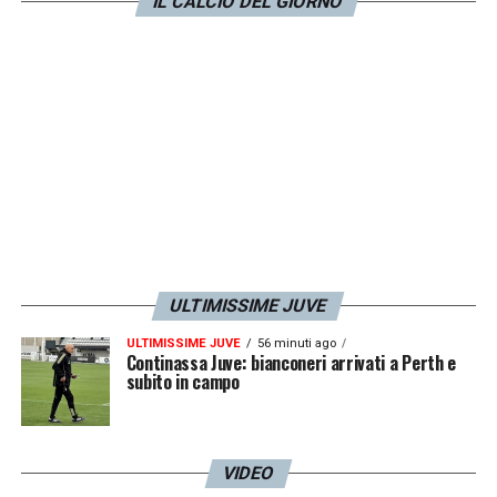
IL CALCIO DEL GIORNO
proteggere Zeljko Pavlica
(suo migliore
amico e capo dell’unità di sicurezza UEFA)
falsificando le prove e
attribuendo gran
parte della responsabilità alla polizia di
Parigi
, sulla quale l’organo calcistico non ha
alcuna autorità.
LA PLAYLIST DELLE NOSTRE TOP NEWS
ULTIMISSIME JUVE
ULTIMISSIME JUVE
56 minuti ago
Continassa Juve: bianconeri arrivati a Perth e
subito in campo
VIDEO