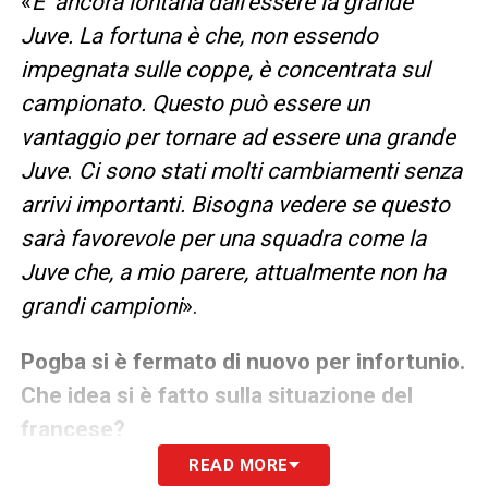
«
E’ ancora lontana dall’essere la grande
Juve. La fortuna è che, non essendo
impegnata sulle coppe, è concentrata sul
campionato. Questo può essere un
vantaggio per tornare ad essere una grande
Juve
.
Ci sono stati molti cambiamenti senza
arrivi importanti. Bisogna vedere se questo
sarà favorevole per una squadra come la
Juve che, a mio parere, attualmente non ha
grandi campioni
».
Pogba si è fermato di nuovo per infortunio.
Che idea si è fatto sulla situazione del
francese?
READ MORE
«
Non so cosa potrà riuscire a fare Pogba in