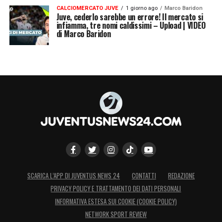
CALCIOMERCATO JUVE
1 giorno ago
Marco Baridon
Juve, cederlo sarebbe un errore! Il mercato si
infiamma, tre nomi caldissimi – Upload | VIDEO
di Marco Baridon
SCARICA L’APP DI JUVENTUS NEWS 24
CONTATTI
REDAZIONE
PRIVACY POLICY E TRATTAMENTO DEI DATI PERSONALI
INFORMATIVA ESTESA SUI COOKIE (COOKIE POLICY)
NETWORK SPORT REVIEW