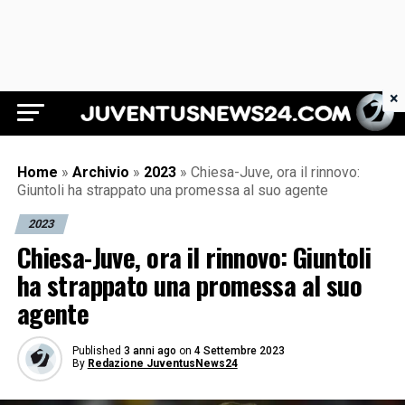
×
Juventus News 24
Home
»
Archivio
»
2023
»
Chiesa-Juve, ora il rinnovo:
Giuntoli ha strappato una promessa al suo agente
2023
Chiesa-Juve, ora il rinnovo: Giuntoli
ha strappato una promessa al suo
agente
Published
3 anni ago
on
4 Settembre 2023
By
Redazione JuventusNews24