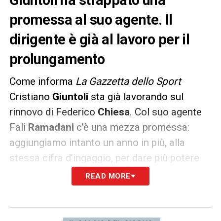
promessa al suo agente. Il
dirigente è già al lavoro per il
prolungamento
Come informa
La Gazzetta dello Sport
Cristiano
Giuntoli
sta già lavorando sul
rinnovo di Federico
Chiesa
. Col suo agente
Fali
Ramadani
c’è una mezza promessa:
aggiungiamo intanto un anno in più, alla
stessa cifra d’ingaggio, per dare più potere
alla
Juve
in caso di offerte a fine
READ MORE
campionato.
L’attuale accordo con i bianconeri, infatti,