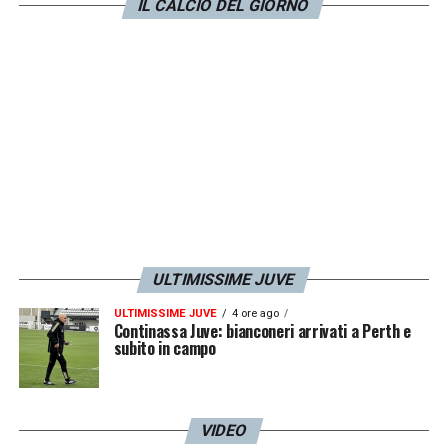
IL CALCIO DEL GIORNO
scade nel
2025
e, se si restasse così, la
prossima estate Chiesa avrebbe una sola
stagione prima della scadenza.
LA PLAYLIST DELLE NOSTRE TOP NEWS
ULTIMISSIME JUVE
ULTIMISSIME JUVE
4 ore ago
Continassa Juve: bianconeri arrivati a Perth e
subito in campo
VIDEO