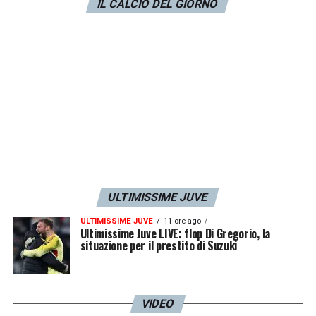
cosa: senza rivangare i rancori del passato,
IL CALCIO DEL GIORNO
vediamo come finisce. La mia speranza da
tifoso è che il fattore campo sia decisivo per
stimolare la Juventus del non-bel gioco, per
farcela a raccogliere tre punti. Anche se da
ex dirigente mi andrebbe bene anche un
pareggio
».
LA PLAYLIST DELLE NOSTRE TOP NEWS
ULTIMISSIME JUVE
ULTIMISSIME JUVE
11 ore ago
Ultimissime Juve LIVE: flop Di Gregorio, la
situazione per il prestito di Suzuki
VIDEO