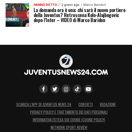
HANNO DETTO
2 giorni ago
Marco Baridon
La domanda ora è una: chi sarà il nuovo portiere
della Juventus? Retroscena Kolo-Alajbegovic
dopo l’Inter – VIDEO di Marco Baridon
SCARICA L’APP DI JUVENTUS NEWS 24
CONTATTI
REDAZIONE
PRIVACY POLICY E TRATTAMENTO DEI DATI PERSONALI
INFORMATIVA ESTESA SUI COOKIE (COOKIE POLICY)
NETWORK SPORT REVIEW