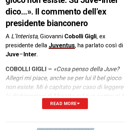
dico…». Il commento dell’ex
presidente bianconero
A
L’Interista
, Giovanni
Cobolli Gigli
, ex
presidente della
Juventus
, ha parlato così di
Juve
–
Inter
.
COBOLLI GIGLI –
«Cosa penso della Juve?
Allegri mi piace, anche se per lui il bel gioco
non esiste. Mi è capitato per caso di leggere
le dichiarazioni di Marotta sul suo conto: si è
READ MORE
tenuto in equilibrio, dicendo che si augura
che vinca il migliore, senza affondare il
coltello da un lato o dall’altro. Dico la stessa