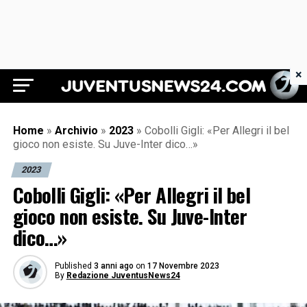
×
Juventus News 24
Home
»
Archivio
»
2023
»
Cobolli Gigli: «Per Allegri il bel
gioco non esiste. Su Juve-Inter dico…»
2023
Cobolli Gigli: «Per Allegri il bel
gioco non esiste. Su Juve-Inter
dico…»
Published
3 anni ago
on
17 Novembre 2023
By
Redazione JuventusNews24