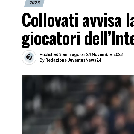
2023
Collovati avvisa 
giocatori dell’Int
Published
3 anni ago
on
24 Novembre 2023
By
Redazione JuventusNews24