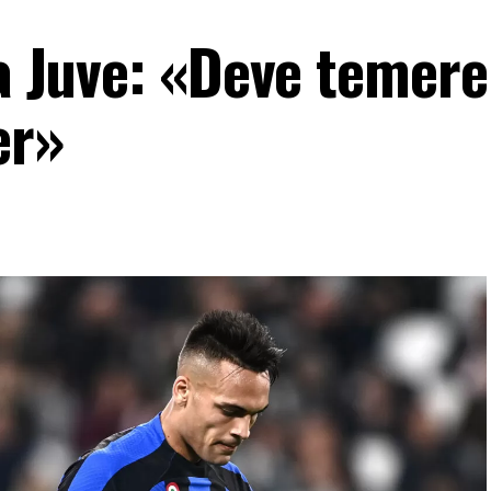
la Juve: «Deve temer
er»