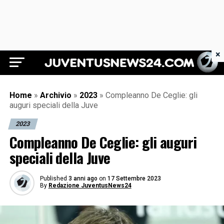
×
Juventus News 24
Home
»
Archivio
»
2023
»
Compleanno De Ceglie: gli
auguri speciali della Juve
2023
Compleanno De Ceglie: gli auguri
speciali della Juve
Published
3 anni ago
on
17 Settembre 2023
By
Redazione JuventusNews24