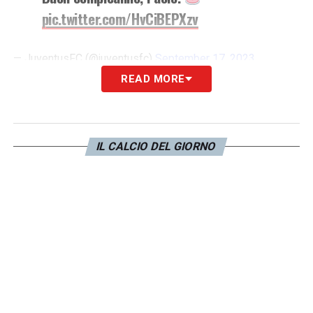
pic.twitter.com/HvCiBEPXzv
— JuventusFC (@juventusfc)
September 17, 2023
READ MORE
De Ceglie alla Juve ha collezionato
92
presenze
vincendo
4 scudetti
.
IL CALCIO DEL GIORNO
LA PLAYLIST DELLE NOSTRE TOP NEWS