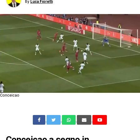
By
Luca Fioretti
Conceicao
Conceicao a segno in