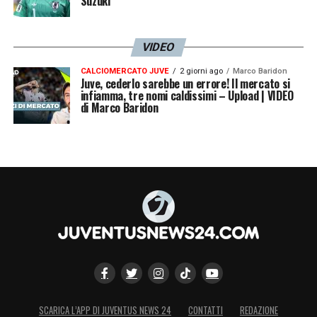
Suzuki
VIDEO
CALCIOMERCATO JUVE
2 giorni ago
Marco Baridon
Juve, cederlo sarebbe un errore! Il mercato si
infiamma, tre nomi caldissimi – Upload | VIDEO
di Marco Baridon
SCARICA L’APP DI JUVENTUS NEWS 24
CONTATTI
REDAZIONE