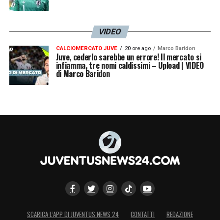
stati bloccati
, e realizzato
1 dribbling sui 2
tentati
. Per Conceicao anche
43 tocchi
del
VIDEO
pallone e l’
83% di passaggi precisi
, a cui
CALCIOMERCATO JUVE
20 ore ago
Marco Baridon
vanno ad aggiungersi i
4 duelli vinti su 7
e i
2
Juve, cederlo sarebbe un errore! Il mercato si
infiamma, tre nomi caldissimi – Upload | VIDEO
falli conquistati
. Una luce nel pomeriggio
di Marco Baridon
buio di Parma: può essere Conceicao
l’ingrediente giusto per raggiungere il quarto
posto che vale la qualificazione alla
prossima edizione della Champions League,
obiettivo minimo della Juventus.
LA PLAYLIST DELLE NOSTRE TOP NEWS
SCARICA L’APP DI JUVENTUS NEWS 24
CONTATTI
REDAZIONE