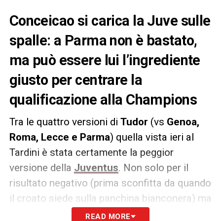
Conceicao si carica la Juve sulle
spalle: a Parma non è bastato,
ma può essere lui l’ingrediente
giusto per centrare la
qualificazione alla Champions
Tra le quattro versioni di
Tudor
(vs
Genoa,
Roma, Lecce e Parma
) quella vista ieri al
Tardini è stata certamente la peggior
versione della
Juventus
. Non solo per il
risultato negativo (prima sconfitta da quando
il croato siede sulla panchina bianconera) ma
anche per la prestazione altamente
READ MORE