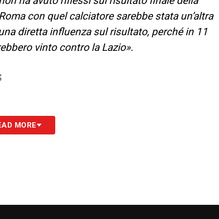
non ha avuto riflessi sul risultato finale della
Roma con quel calciatore sarebbe stata un’altra
una diretta influenza sul risultato, perché in 11
ebbero vinto contro la Lazio».
S
EAD MORE