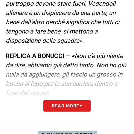
purtroppo devono stare fuori. Vedendoli
allenare è un dispiacere da una parte, un
bene dall’altro perché significa che tutti ci
tengono a fare bene, si mettono a
disposizione della squadra».
REPLICA A BONUCCI –
«Non c’è più niente
da dire, abbiamo già detto tanto. Non ho più
nulla da aggiungere, gli faccio un grosso in
bocca al lupo per la sua carriera dentro e
fuori dal calcio».
READ MORE
COME STA LA SQUADRA MENTALMENTE E
POGBA –
«Siamo abbastanza ferrati, siamo
sereni. Per quanto riguarda quello che è