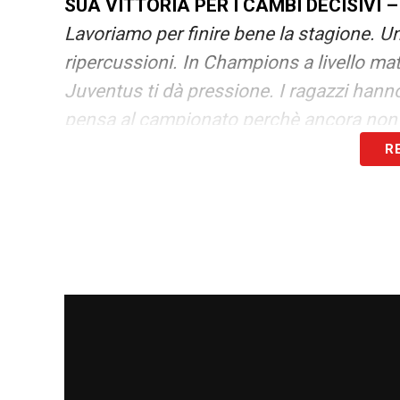
SUA VITTORIA PER I CAMBI DECISIVI –
Lavoriamo per finire bene la stagione. U
ripercussioni. In Champions a livello ma
Juventus ti dà pressione. I ragazzi hanno
pensa al campionato perchè ancora non
R
COSA MANCA ALLA JUVE –
«Quando si
pesanti. E’ difficile vedere bellissime par
avuto occasioni con Vlahovic e Bremer, ne
questo momento magari facciamo meno g
potevamo difendere meglio. Bisogna cerca
Italia è importante, ci sarà anche la Sup
importante. Noi pensiamo a finire al meg
I TIFOSI VOGLIONO TORNARE A VINCE