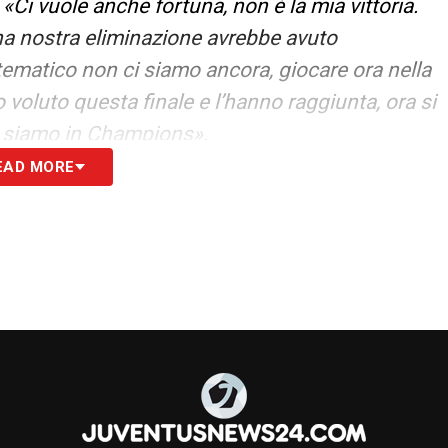
«Ci vuole anche fortuna, non è la mia vittoria.
na nostra eliminazione avrebbe avuto
tematico non ci siamo ancora, giocare ora nella
 voluto questa finale e l’hanno raggiunta, ora si
 siamo in Champions».
EAD MORE
amo in fondo alla stagione i punti sono molto
tite, conta il risultato. Se non sbaglio abbiamo
lla ripresa sempre con Vlahovic sulla linea. In
ol e soprattutto abbiamo preso dei gol dove
re di arrivare in fondo agli obiettivi. La Coppa
ercoppa che a livello economico e di prestigio è
lio il campionato».
RE –
«I tifosi sono sempre straordinari. In