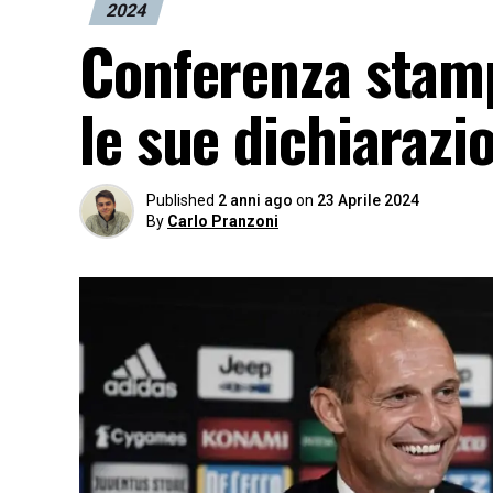
2024
Conferenza stamp
le sue dichiarazi
Published
2 anni ago
on
23 Aprile 2024
By
Carlo Pranzoni