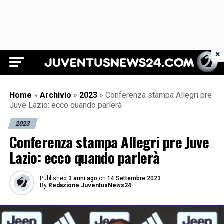
×
Juventus News 24
Home
»
Archivio
»
2023
»
Conferenza stampa Allegri pre
Juve Lazio: ecco quando parlerà
2023
Conferenza stampa Allegri pre Juve
Lazio: ecco quando parlerà
Published
3 anni ago
on
14 Settembre 2023
By
Redazione JuventusNews24