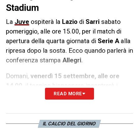
Stadium
La
Juve
ospiterà la
Lazio
di
Sarri
sabato
pomeriggio, alle ore 15.00, per il match di
apertura della quarta giornata di
Serie A
alla
ripresa dopo la sosta. Ecco quando parlerà in
conferenza stampa
Allegri
.
Domani,
venerdì 15 settembre, alle ore
14.00
, il tecnico bianconero incontrerà i
READ MORE
media presso la sala conferenze dell’Allianz
Stadium.
LA PLAYLIST DELLE NOSTRE TOP NEWS
IL CALCIO DEL GIORNO