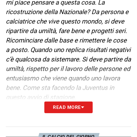
mi piace pensare a questa cosa. La
ricostruzione della Nazionale? Da persona e
calciatrice che vive questo mondo, si deve
ripartire da umiltà, fare bene e progetti seri.
Ricominciare dalle base e rimettere le cose
a posto. Quando uno replica risultati negativi
c’è qualcosa da sistemare. Si deve partire da
umiltà, rispetto per il lavoro delle persone ed
entusiasmo che viene quando uno lavora
bene. Come sta facendo la Juventus in
questo avvio di stagione
.
READ MORE
PREPARAZIONE –
Siamo partiti dopo ma
abbiamo compresso tante cose. MI è
piaciuto che ci siamo subito focalizzati su
IL CALCIO DEL GIORNO