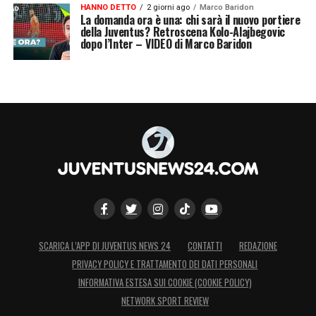
HANNO DETTO
2 giorni ago
Marco Baridon
La domanda ora è una: chi sarà il nuovo portiere
della Juventus? Retroscena Kolo-Alajbegovic
RUOLO DA ACCOMPAGNATORE AL
dopo l’Inter – VIDEO di Marco Baridon
MONDIALE-
C’è stata la proposta, arrivata
dalla federazione. Ritenevano fossi
importante per l’ambiente. Come ho scelto
di non parlare durante il Mondiale, se non per
un post, ho scelto di non andare, non mi
sembrava ci fossero le condizioni di una
cosa simile in quel momento. Importante la
serenità del momento. Non sai che apporto
possa dare anche se il mio sarebbe stato
SCARICA L’APP DI JUVENTUS NEWS 24
CONTATTI
REDAZIONE
quello di aiutare le mie compagne quindi ho
PRIVACY POLICY E TRATTAMENTO DEI DATI PERSONALI
ringraziato e basta.
INFORMATIVA ESTESA SUI COOKIE (COOKIE POLICY)
NETWORK SPORT REVIEW
NUOVE –
Non ne dirò una. Mi hanno colpito