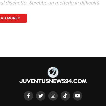
ul dischetto. Sarebbe un metterlo in difficoltà
EAD MORE
S