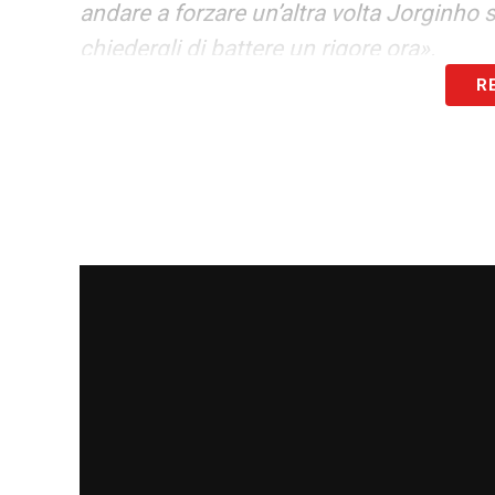
andare a forzare un’altra volta Jorginho s
chiedergli di battere un rigore ora».
R
LA PLAYLIST DELLE NOSTRE TOP NEW