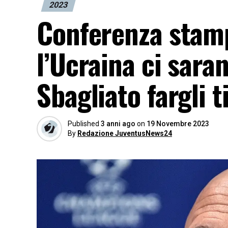
2023
Conferenza stamp
l’Ucraina ci sara
Sbagliato fargli t
Published
3 anni ago
on
19 Novembre 2023
By
Redazione JuventusNews24