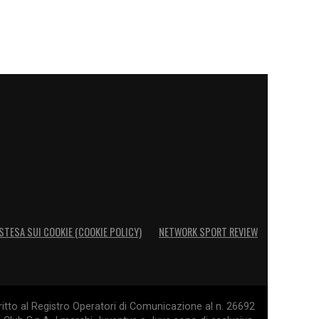
STESA SUI COOKIE (COOKIE POLICY)
NETWORK SPORT REVIEW
itto al Registro Operatori di Comunicazione al n. 26692