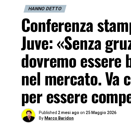
HANNO DETTO
Conferenza stamp
Juve: «Senza gru
dovremo essere 
nel mercato. Va c
per essere compe
Published
2 mesi ago
on
25 Maggio 2026
By
Marco Baridon