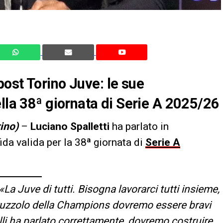
ost Torino Juve: le sue
ella 38ª giornata di Serie A 2025/26
rino)
–
Luciano Spalletti
ha parlato in
fida valida per la 38ª giornata di
Serie A
«La Juve di tutti. Bisogna lavorarci tutti insieme,
ruzzolo della Champions dovremo essere bravi
i ha parlato correttamente, dovremo costruire