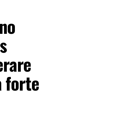
ino
s
erare
 forte