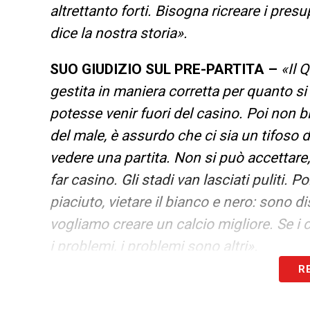
altrettanto forti. Bisogna ricreare i pres
dice la nostra storia».
SUO GIUDIZIO SUL PRE-PARTITA –
«Il 
gestita in maniera corretta per quanto si
potesse venir fuori del casino. Poi non b
del male, è assurdo che ci sia un tifoso 
vedere una partita. Non si può accettare,
far casino. Gli stadi van lasciati puliti. 
piaciuto, vietare il bianco e nero: sono 
vogliamo creare un calcio migliore. Se i 
i problemi, i problemi sono altri».
R
COME SI COMPRA IL CARATTERE SUL
carattere. Locatelli è uno che ha carattere