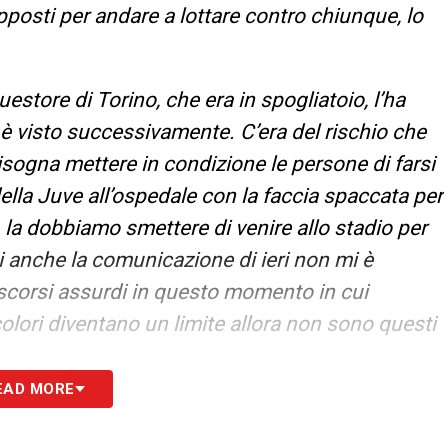
upposti per andare a lottare contro chiunque, lo
Questore di Torino, che era in spogliatoio, l’ha
 è visto successivamente. C’era del rischio che
isogna mettere in condizione le persone di farsi
della Juve all’ospedale con la faccia spaccata per
 la dobbiamo smettere di venire allo stadio per
Poi anche la comunicazione di ieri non mi è
discorsi assurdi in questo momento in cui
colori diventano un limite allora non sono questi
EAD MORE
 MERCATO –
«Comprando giocatori con
, si vede che lotta su tutti i palloni. McKennie è