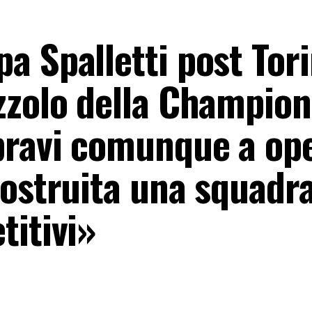
a Spalletti post Tor
zzolo della Champion
bravi comunque a op
ostruita una squadra
titivi»