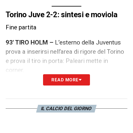
Torino Juve 2-2: sintesi e moviola
Fine partita
93′ TIRO HOLM –
L’esterno della Juventus
prova a inserirsi nell’area di rigore del Torino
e prova il tiro in porta: Paleari mette in
corner.
READ MORE
92′ SIMEONE CI PROVA! –
I granata
combattono e arrivano al tiro in porta con
Simeone: Perin blocca.
IL CALCIO DEL GIORNO
5′ di recupero!