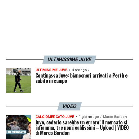
84′ PAREGGIA IL TORINO! – I granata
trovano il gol del pareggio con Adams:
prima ci provano di testa con Casadei e poi
sulla ribattuta di Perin mette in porta
Adams.
78′ TIRO DI NJIE! – Conclusione pericolosa
ULTIMISSIME JUVE
del calciatore del Torino, palla respinta con
ULTIMISSIME JUVE
4 ore ago
i pugni da Perin.
Continassa Juve: bianconeri arrivati a Perth e
subito in campo
73′ CAMBIO JUVE –
Fuori Boga, dentro
Zhegrova.
VIDEO
69′ DOPPIO CAMBIO JUVE –
Fuori
CALCIOMERCATO JUVE
1 giorno ago
Marco Baridon
Juve, cederlo sarebbe un errore! Il mercato si
Conceicao e dentro Miretti, fuori Thuram e
infiamma, tre nomi caldissimi – Upload | VIDEO
di Marco Baridon
dentro Koopmeiners.