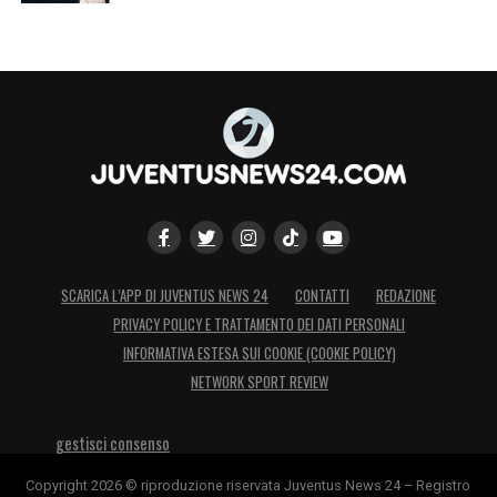
68′ CAMBIO TORO –
Fuori Pedersen, dentro
Prati.
65′ DOPPIO GIALLO IN CAMPO –
Ammonito
prima Kalulu, poi Casadei.
62′ DOPPIO CAMBIO TORO –
Fuori Obrador,
dentro Nkounkou. Dentro Njie, fuori Ilkhan.
SCARICA L’APP DI JUVENTUS NEWS 24
CONTATTI
REDAZIONE
61′ DOPPIO CAMBIO JUVE –
Entrano David
PRIVACY POLICY E TRATTAMENTO DEI DATI PERSONALI
e Holm, fuori Vlahovic e Cambiaso
INFORMATIVA ESTESA SUI COOKIE (COOKIE POLICY)
NETWORK SPORT REVIEW
59′ GOL TORINO – I granata trovano il gol
che riapre a sfida grazie a Casadei: lo
gestisci consenso
perde dalla marcatura Cambiaso.
Copyright 2026 © riproduzione riservata Juventus News 24 – Registro