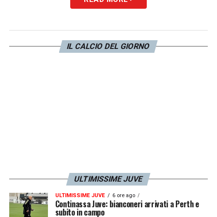
PAROLE –
«La Juve è pronta a offrire un
contratto fino al 2028 e dare pieni poteri per
convincere Antonio Conte, che è il principale
IL CALCIO DEL GIORNO
obiettivo di Juve per il ruolo di allenatore,
come rivelato dieci giorni fa».
LA PLAYLIST DELLE NOSTRE TOP NEWS
ULTIMISSIME JUVE
ULTIMISSIME JUVE
6 ore ago
Continassa Juve: bianconeri arrivati a Perth e
subito in campo