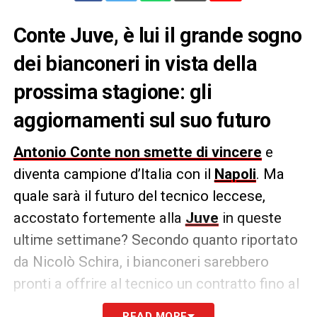
Conte Juve, è lui il grande sogno
dei bianconeri in vista della
prossima stagione: gli
aggiornamenti sul suo futuro
Antonio Conte non smette di vincere
e
diventa campione d’Italia con il
Napoli
. Ma
quale sarà il futuro del tecnico leccese,
accostato fortemente alla
Juve
in queste
ultime settimane? Secondo quanto riportato
da Nicolò Schira, i bianconeri sarebbero
pronti a offrire al tecnico un contratto fino al
2028.
READ MORE