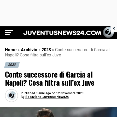
×
Juventus News 24
Home
»
Archivio
»
2023
»
Conte successore di Garcia al
Napoli? Cosa filtra sull’ex Juve
2023
Conte successore di Garcia al
Napoli? Cosa filtra sull’ex Juve
Published
3 anni ago
on
12 Novembre 2023
By
Redazione JuventusNews24