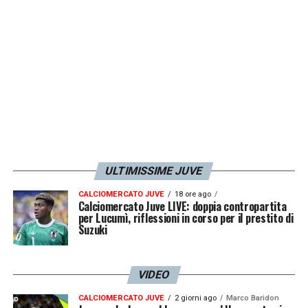
campionato in corso. A volte si può
cambiare idea, ma no nel giro di un mese. E
non credo con questo tipo di situazione
»,
LA PLAYLIST DELLE NOSTRE TOP NEWS
ULTIMISSIME JUVE
CALCIOMERCATO JUVE
18 ore ago
Calciomercato Juve LIVE: doppia contropartita
per Lucumì, riflessioni in corso per il prestito di
Suzuki
VIDEO
CALCIOMERCATO JUVE
2 giorni ago
Marco Baridon