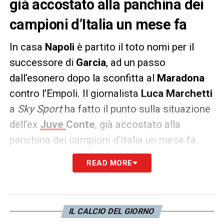
già accostato alla panchina dei
campioni d’Italia un mese fa
In casa
Napoli
è partito il toto nomi per il
successore di
Garcia
, ad un passo
dall’esonero dopo la sconfitta al
Maradona
contro l’Empoli. Il giornalista
Luca Marchetti
a
Sky Sport
ha fatto il punto sulla situazione
dell’ex
Juve
Conte
, già accostato alla
panchina dei campioni d’Italia un mese fa.
READ MORE
LE PAROLE –
«
Conte è stato preso in
considerazione dal Napoli e ha preso in seria
considerazione il Napoli. Poi ha fatto le sue
valutazioni, in primis che non vuole entrare a
IL CALCIO DEL GIORNO