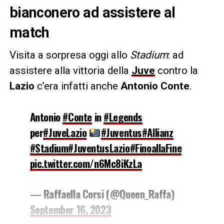
bianconero ad assistere al
match
Visita a sorpresa oggi allo
Stadium
: ad
assistere alla vittoria della
Juve
contro la
Lazio
c’era infatti anche
Antonio Conte
.
Antonio
#Conte
in
#Legends
per
#JuveLazio
#Juventus
#Allianz
#Stadium
#JuventusLazio
#FinoallaFine
pic.twitter.com/n6Mc8iKzLa
— Raffaella Corsi (@Queen_Raffa)
September 16, 2023