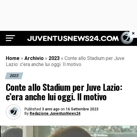
×
Juventus News 24
Home
»
Archivio
»
2023
»
Conte allo Stadium per Juve
Lazio: c’era anche lui oggi. Il motivo
2023
Conte allo Stadium per Juve Lazio:
c’era anche lui oggi. Il motivo
Published
3 anni ago
on
16 Settembre 2023
By
Redazione JuventusNews24