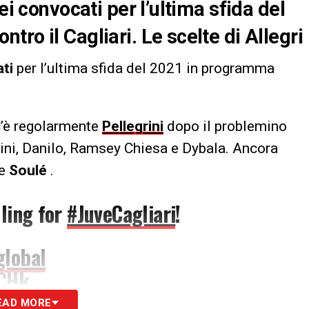
ei convocati per l’ultima sfida del
ro il Cagliari. Le scelte di Allegri
ati
per l’ultima sfida del 2021 in programma
’è regolarmente
Pellegrini
dopo il problemino
llini, Danilo, Ramsey Chiesa e Dybala. Ancora
e
Soulé
.
ling for
#JuveCagliari
!
lobal
2CHk
EAD MORE