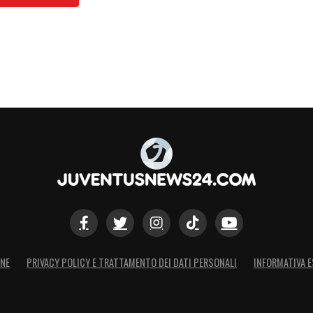
uventusfcen)
December 21,
in; De Sciglio, De Ligt, Cuadrado, Alex Sandro,
rthur, McKennie, Bernardeschi, Rabiot, Locatelli,
o Jorge, Soulé
S
ONE
PRIVACY POLICY E TRATTAMENTO DEI DATI PERSONALI
INFORMATIVA E