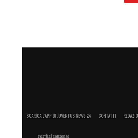
— JuventusFC
(@j
2021
Questa la lista: Szczesny, Pinsoglio, Per
Pellegrini, Bonucci, Rugani, De Winter; A
Bentancur, Kulusevski; Morata, Kean, Kai
LA PLAYLIST DELLE NOSTRE TOP NEW
SCARICA L’APP DI JUVENTUS NEWS 24
CONTATTI
REDAZI
gestisci consenso