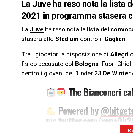
La Juve ha reso nota la lista d
2021 in programma stasera cont
La
Juve
ha reso nota la
lista dei convoc
stasera allo
Stadium
contro il
Cagliari
.
Tra i giocatori a disposizione di
Allegri
c
fisico accusato col
Bologna
. Fuori Chie
dentro i giovani dell’Under 23
De Winter
The Bianconeri cal
Powered by
@bitgetg
pic.twitter.com/ropa0k
R