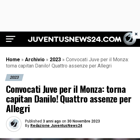
×
Juventus News 24
Home
»
Archivio
»
2023
»
Convocati Juve per il Monza:
torna capitan Danilo! Quattro assenze per Allegri
2023
Convocati Juve per il Monza: torna
capitan Danilo! Quattro assenze per
Allegri
Published
3 anni ago
on
30 Novembre 2023
By
Redazione JuventusNews24