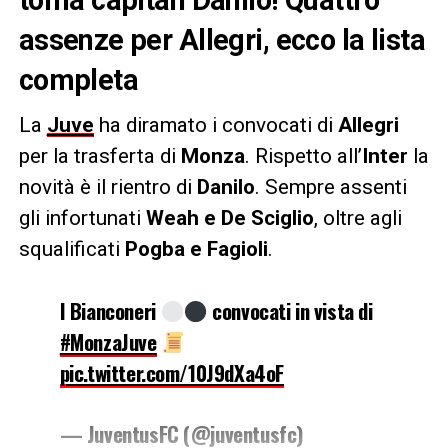
assenze per Allegri, ecco la lista
completa
La
Juve
ha diramato i convocati di
Allegri
per la trasferta di
Monza
. Rispetto all’
Inter
la
novità è il rientro di
Danilo
. Sempre assenti
gli infortunati
Weah e De Sciglio
, oltre agli
squalificati
Pogba e Fagioli
.
I Bianconeri
convocati in vista di
#MonzaJuve
pic.twitter.com/10J9dXa4oF
— JuventusFC (@juventusfc)