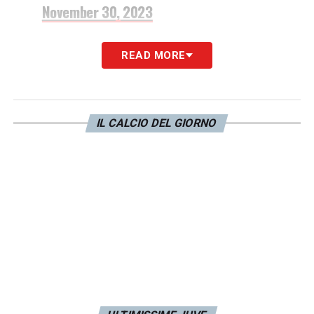
November 30, 2023
Questo l’elenco completo pubblicato dalla
READ MORE
Juve.
LA PLAYLIST DELLE NOSTRE TOP NEWS
IL CALCIO DEL GIORNO