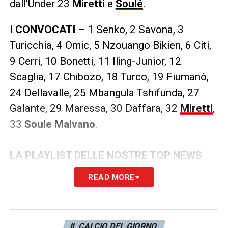
dall’Under 23
Miretti
e
Soulé
.
I CONVOCATI –
1 Senko, 2 Savona, 3
Turicchia, 4 Omic, 5 Nzouango Bikien, 6 Citi,
9 Cerri, 10 Bonetti, 11 Iling-Junior, 12
Scaglia, 17 Chibozo, 18 Turco, 19 Fiumanò,
24 Dellavalle, 25 Mbangula Tshifunda, 27
Galante, 29 Maressa, 30 Daffara, 32
Miretti
,
33
Soule Malvano
.
LA PLAYLIST DELLE NOSTRE TOP NEWS
READ MORE
IL CALCIO DEL GIORNO