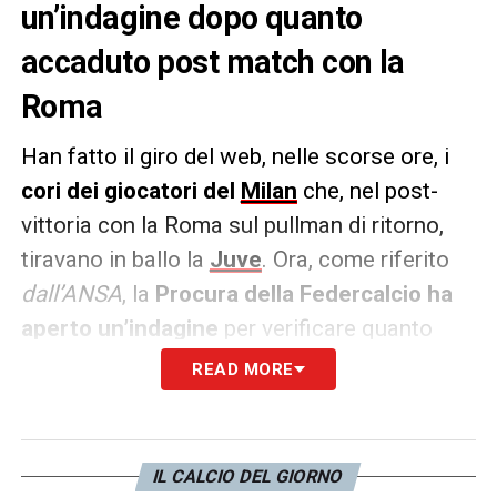
un’indagine dopo quanto
accaduto post match con la
Roma
Han fatto il giro del web, nelle scorse ore, i
cori dei giocatori del
Milan
che, nel post-
vittoria con la Roma sul pullman di ritorno,
tiravano in ballo la
Juve
. Ora, come riferito
dall’ANSA
, la
Procura della Federcalcio ha
aperto un’indagine
per verificare quanto
accaduto.
READ MORE
Il Procuratore Federale
Giuseppe Chinè
,
acquisiti i filmati diventati subito virali, vuole
IL CALCIO DEL GIORNO
vederci chiaro
“per accertare l’eventuale