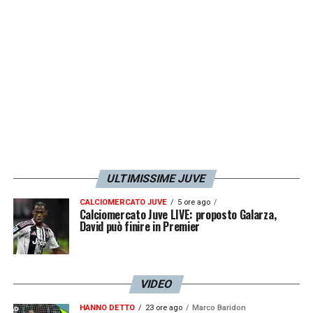
violazione dei canoni di lealtà, probità e
correttezza ed individuarne i responsabili”.
LA PLAYLIST DELLE NOSTRE TOP NEWS
ULTIMISSIME JUVE
CALCIOMERCATO JUVE
5 ore ago
Calciomercato Juve LIVE: proposto Galarza,
David può finire in Premier
VIDEO
HANNO DETTO
23 ore ago
Marco Baridon