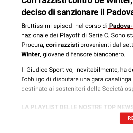
Cori razzisti contro De Winter,
deciso di sanzionare il Padov
Bruttissimi episodi nel corso di
Padova-
nazionale dei Playoff di Serie C. Sono stat
Procura,
cori razzisti
provenienti dal sett
Winter
, giovane difensore bianconero.
Il Giudice Sportivo, inevitabilmente, ha 
l’obbligo di disputare una gara casalinga
destinato ai sostenitori della Società osp
LA PLAYLIST DELLE NOSTRE TOP NEW
R