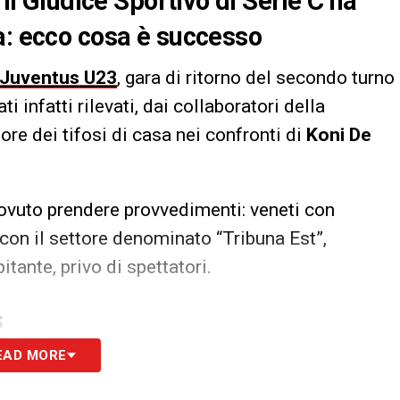
 il Giudice Sportivo di Serie C ha
a: ecco cosa è successo
Juventus U23
, gara di ritorno del secondo turno
i infatti rilevati, dai collaboratori della
ore dei tifosi di casa nei confronti di
Koni De
dovuto prendere provvedimenti: veneti con
 con il settore denominato “Tribuna Est”,
itante, privo di spettatori.
S
EAD MORE