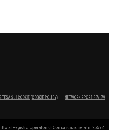
STESA SUI COOKIE (COOKIE POLICY)
NETWORK SPORT REVIEW
itto al Registro Operatori di Comunicazione al n. 26692