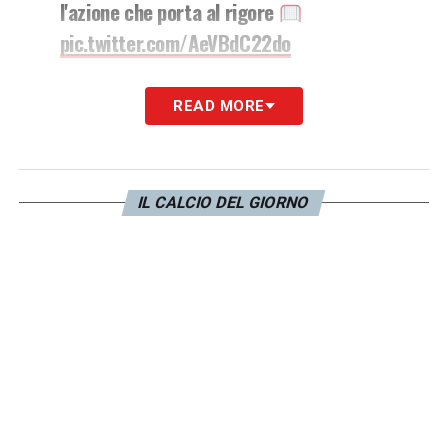
l'azione che porta al rigore
pic.twitter.com/AeVBdC22do
— JuventusJuvenil (@JuvenilJuventus)
READ MORE
November 5, 2023
Questa la sua
super giocata
, che ha portato
IL CALCIO DEL GIORNO
al rigore poi trasformato da
Vacca
.
LA PLAYLIST DELLE NOSTRE TOP NEWS