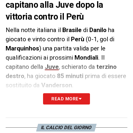
capitano alla Juve dopo la
vittoria contro il Perù
Nella notte italiana il
Brasile
di
Danilo
ha
giocato e vinto contro il
Perù
(0-1, gol di
Marquinhos
) una partita valida per le
qualificazioni ai prossimi
Mondiali
. Il
capitano della
Juve
, schierato da
terzino
destro
, ha giocato
85 minuti
prima di essere
sostituito da
Vanderson
.
READ MORE
Il rientro di Danilo a Torino è previsto per
domani mattina
. Il difensore tornerà ad
allenarsi con la Juve
domani pomeriggio
verso la partita contro la
Lazio
.
IL CALCIO DEL GIORNO