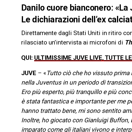
Danilo cuore bianconero: «La 
Le dichiarazioni dell’ex calci
Direttamente dagli Stati Uniti in ritiro co
rilasciato un’intervista ai microfoni di
Th
QUI:
ULTIMISSIME JUVE LIVE, TUTTE L
JUVE
– «
Tutto ciò che ho vissuto prima
nella Juventus
in un periodo di transizio
Ero più esperto, più
tranquillo e più con
è stata fantastica e
importante per me per
hanno trattato bene, mi
sono sentito ama
Inoltre, ho giocato con
Gianluigi Buffon, 
imparato come gli italiani
vivono e interp