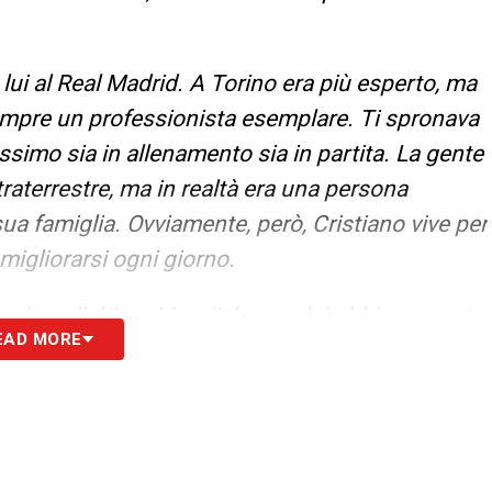
 lui al Real Madrid. A Torino era più esperto, ma
empre un professionista esemplare. Ti spronava
assimo sia in allenamento sia in partita. La gente
traterrestre, ma in realtà era una persona
sua famiglia. Ovviamente, però, Cristiano vive per
 migliorarsi ogni giorno.
le dopo l’ultimo Mondiale, perché abbiamo avuto
EAD MORE
tore tre volte e non abbiamo giocato bene né
 il calcio non ha senso. In Brasile c’era poca
e vincessimo ogni partita per 3-0, giocando
 affrontiamo si prepara bene e si difende con