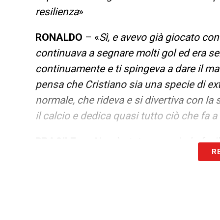
resilienza
»
RONALDO
– «
Sì, e avevo già giocato con
continuava a
segnare molti gol ed era s
continuamente e
ti spingeva a dare il m
pensa che Cristiano
sia una specie di ex
normale, che rideva e si
divertiva con la 
il calcio e dedica quasi
tutto ciò che fa a
BRASILE
– «
Non è stato un periodo faci
R
molti problemi.
Abbiamo cambiato allena
ottenuto i risultati che
speravamo. A volte
fiducia nella nazionale. Ci si
aspettava ch
anche un bel calcio. Ma ogni
squadra che