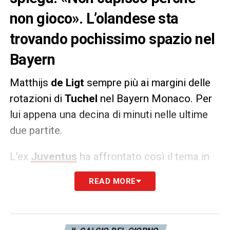
non gioco». L’olandese sta
trovando pochissimo spazio nel
Bayern
Matthijs
de Ligt
sempre più ai margini delle
rotazioni di
Tuchel
nel Bayern Monaco. Per
lui appena una decina di minuti nelle ultime
due partite.
L’ex
Juventus
ha affrontato così il tema in
conferenza: «
Perché non mi fanno partire
READ MORE
titolare? Guarda, non ne ho idea dovresti
chiedere all’allenatore
.
Sto facendo tutto ciò
che mi chiede e giocando dove vuole lui