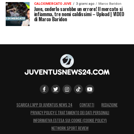
CALCIOMERCATO JUVE
3 giorni ago
Marco Baridon
Juve, cederlo sarebbe un errore! Il mercato si
infiamma, tre nomi caldissimi – Upload | VIDEO
di Marco Baridon
SCARICA L’APP DI JUVENTUS NEWS 24
CONTATTI
REDAZIONE
PRIVACY POLICY E TRATTAMENTO DEI DATI PERSONALI
INFORMATIVA ESTESA SUI COOKIE (COOKIE POLICY)
NETWORK SPORT REVIEW