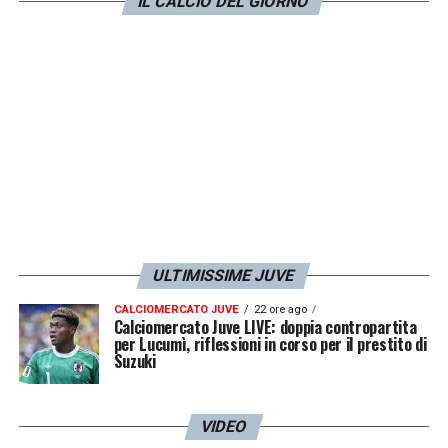
IL CALCIO DEL GIORNO
anche per soli dieci minuti. Non lo capisco,
ma non mi deve spiegazioni. L’unica cosa
che posso fare io è lavorare e migliorare sul
campo. Il resto è compito dell’allenatore ed
è lui che prende le decisioni»
.
LA PLAYLIST DELLE NOSTRE TOP NEWS
ULTIMISSIME JUVE
CALCIOMERCATO JUVE
22 ore ago
Calciomercato Juve LIVE: doppia contropartita
per Lucumì, riflessioni in corso per il prestito di
Suzuki
VIDEO