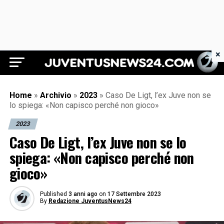
×
Juventus News 24
Home
»
Archivio
»
2023
»
Caso De Ligt, l’ex Juve non se
lo spiega: «Non capisco perché non gioco»
2023
Caso De Ligt, l’ex Juve non se lo
spiega: «Non capisco perché non
gioco»
Published
3 anni ago
on
17 Settembre 2023
By
Redazione JuventusNews24