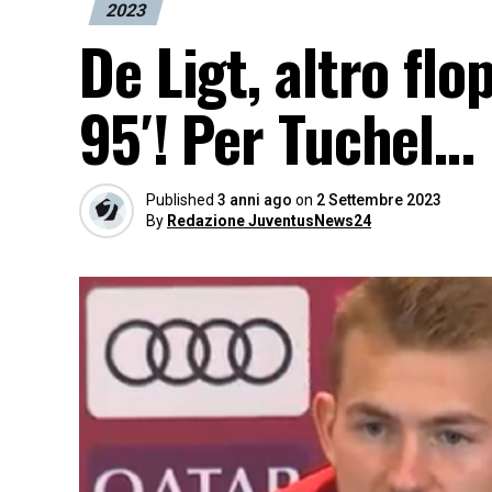
2023
De Ligt, altro flo
95′! Per Tuchel…
Published
3 anni ago
on
2 Settembre 2023
By
Redazione JuventusNews24