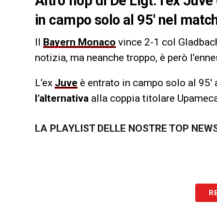
Altro flop di De Ligt: l’ex Ju
in campo solo al 95′ nel matc
Il
Bayern Monaco
vince 2-1 col Gladbach
notizia, ma neanche troppo, è però l’en
L’ex
Juve
è entrato in campo solo al 95′ 
l’alternativa
alla coppia titolare Upamec
LA PLAYLIST DELLE NOSTRE TOP NEW
R