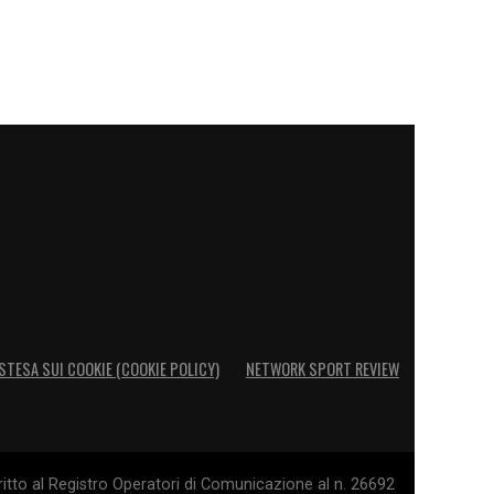
STESA SUI COOKIE (COOKIE POLICY)
NETWORK SPORT REVIEW
itto al Registro Operatori di Comunicazione al n. 26692