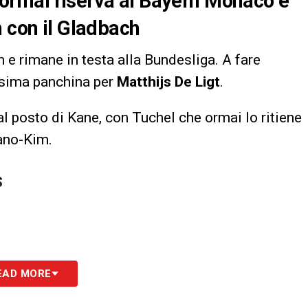
ve ormai riserva al Bayern Monaco e
h con il Gladbach
 e rimane in testa alla Bundesliga. A fare
nesima panchina per
Matthijs De Ligt
.
al posto di Kane, con Tuchel che ormai lo ritiene
ano-Kim.
S
EAD MORE