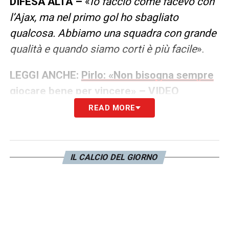
DIFESA ALTA –
«
Io faccio come facevo con
l’Ajax, ma nel primo gol ho sbagliato
qualcosa. Abbiamo una squadra con grande
qualità e quando siamo corti è più facile
».
LEGGI ANCHE:
Pirlo: «Non bisogna sempre
giocare bene per vincere» – VIDEO
READ MORE
LA PLAYLIST DELLE NOSTRE TOP NEWS
IL CALCIO DEL GIORNO