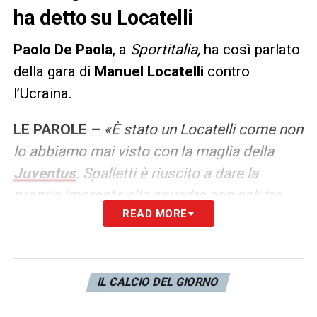
ha detto su Locatelli
Paolo De Paola
, a
Sportitalia,
ha così parlato
della gara di
Manuel Locatelli
contro
l’Ucraina.
LE PAROLE –
«È stato un Locatelli come non
lo abbiamo mai visto con la maglia della
Juventus
. Spalletti è riuscito a dare la
propria impronta alla squadra con soli tre
READ MORE
giorni di lavoro. Non posso che fargli i
complimenti».
LA PLAYLIST DELLE NOSTRE TOP NEWS
IL CALCIO DEL GIORNO