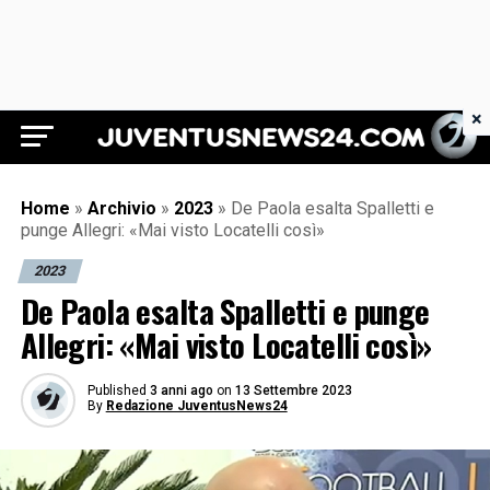
×
Juventus News 24
Home
»
Archivio
»
2023
»
De Paola esalta Spalletti e
punge Allegri: «Mai visto Locatelli così»
2023
De Paola esalta Spalletti e punge
Allegri: «Mai visto Locatelli così»
Published
3 anni ago
on
13 Settembre 2023
By
Redazione JuventusNews24