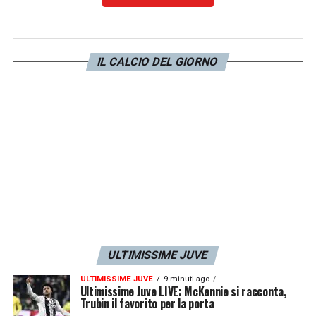
IL CALCIO DEL GIORNO
Visualizza questo post su Instagram
ULTIMISSIME JUVE
ULTIMISSIME JUVE
9 minuti ago
Ultimissime Juve LIVE: McKennie si racconta,
Trubin il favorito per la porta
U
n post condiviso da Juventusnews24 (@juventusnews24com)