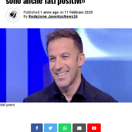
sono anche lati positivi»
Published
1 anno ago
on
11 Febbraio 2025
By
Redazione JuventusNews24
del piero