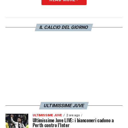
brava a stare lì, approfittare di magari
piccole imprecisioni e ci sono dei grandi lati
positivi. La concretezza la puoi lavorare, il
gioco no. Serata non facile ma i lati positivi
IL CALCIO DEL GIORNO
legati alla voglia ci sono».
LA PLAYLIST DELLE NOSTRE TOP NEWS
ULTIMISSIME JUVE
ULTIMISSIME JUVE
2 ore ago
Ultimissime Juve LIVE: i bianconeri cadono a
Perth contro l’Inter