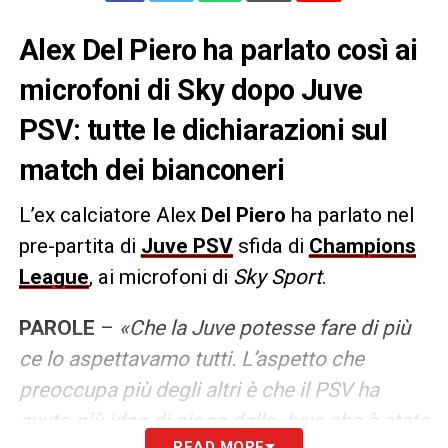
Alex Del Piero ha parlato così ai
microfoni di Sky dopo Juve
PSV: tutte le dichiarazioni sul
match dei bianconeri
L’ex calciatore Alex
Del Piero
ha parlato nel
pre-partita di
Juve PSV
sfida di
Champions
League
, ai microfoni di
Sky Sport
.
PAROLE
–
«Che la Juve potesse fare di più
ce lo aspettavamo tutti. L’aspetto che
preoccupa più degli altri è che il PSV ha
avuto più idee di gioco della Juve che è stata
READ MORE