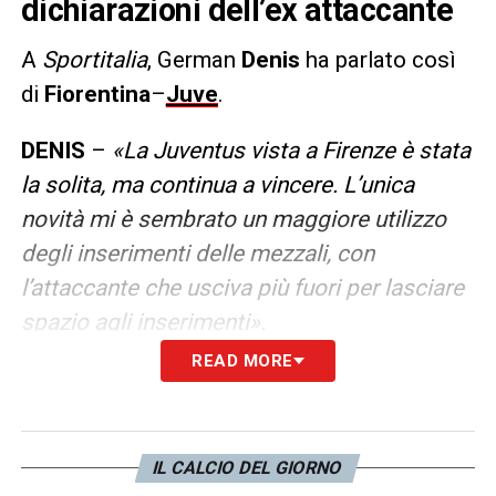
dichiarazioni dell’ex attaccante
A
Sportitalia
, German
Denis
ha parlato così
di
Fiorentina
–
Juve
.
DENIS
–
«La Juventus vista a Firenze è stata
la solita, ma continua a vincere. L’unica
novità mi è sembrato un maggiore utilizzo
degli inserimenti delle mezzali, con
l’attaccante che usciva più fuori per lasciare
spazio agli inserimenti».
READ MORE
LA PLAYLIST DELLE NOSTRE TOP NEWS
IL CALCIO DEL GIORNO