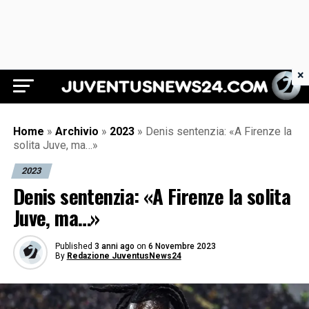
×
Juventus News 24
Home
»
Archivio
»
2023
»
Denis sentenzia: «A Firenze la
solita Juve, ma…»
2023
Denis sentenzia: «A Firenze la solita
Juve, ma…»
Published
3 anni ago
on
6 Novembre 2023
By
Redazione JuventusNews24