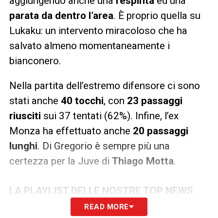
aggiungendo anche una
respinta
ed una
parata da dentro l’area
. È proprio quella su
Lukaku: un intervento miracoloso che ha
salvato almeno momentaneamente i
bianconero.
Nella partita dell’estremo difensore ci sono
stati anche
40 tocchi
, con
23 passaggi
riusciti
sui 37 tentati (62%). Infine, l’ex
Monza ha effettuato anche
20 passaggi
lunghi
. Di Gregorio è sempre più una
certezza per la Juve di
Thiago Motta
.
LA PLAYLIST DELLE NOSTRE TOP NEWS
READ MORE