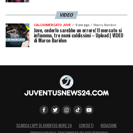
VIDEO
CALCIOMERCATO JUVE
9 ore ago
Marco Baridon
Juve, cederlo sarebbe un errore! Il mercato si
infiamma, tre nomi caldissimi – Upload | VIDEO
di Marco Baridon
SCARICA L’APP DI JUVENTUS NEWS 24
CONTATTI
REDAZIONE