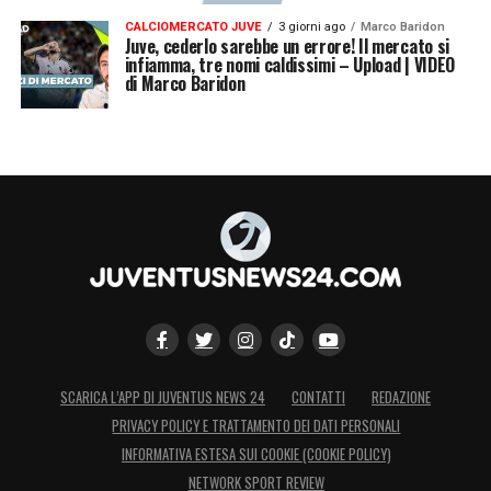
CALCIOMERCATO JUVE
3 giorni ago
Marco Baridon
Juve, cederlo sarebbe un errore! Il mercato si
infiamma, tre nomi caldissimi – Upload | VIDEO
di Marco Baridon
SCARICA L’APP DI JUVENTUS NEWS 24
CONTATTI
REDAZIONE
PRIVACY POLICY E TRATTAMENTO DEI DATI PERSONALI
INFORMATIVA ESTESA SUI COOKIE (COOKIE POLICY)
NETWORK SPORT REVIEW