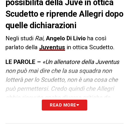
possibilità della Juve in ottica
Scudetto e riprende Allegri dopo
quelle dichiarazioni
Negli studi
Rai,
Angelo Di Livio
ha così
parlato della
Juventus
in ottica Scudetto.
LE PAROLE –
«Un allenatore della Juventus
non può mai dire che la sua squadra non
lotterà per lo Scudetto, non è una cosa che
può permettersi. Credo quindi che Allegri
abbia ricevuto anche diverse critiche da
READ MORE
parte di molti tifosi. Ha in mano una buona
squadra, che gioca una partita a settimana
ad eccezione della Coppa Italia. Potrà