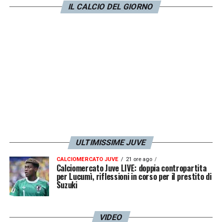
preparare meglio le gare in questo modo».
IL CALCIO DEL GIORNO
LA PLAYLIST DELLE NOSTRE TOP NEWS
ULTIMISSIME JUVE
CALCIOMERCATO JUVE
21 ore ago
Calciomercato Juve LIVE: doppia contropartita
per Lucumì, riflessioni in corso per il prestito di
Suzuki
VIDEO