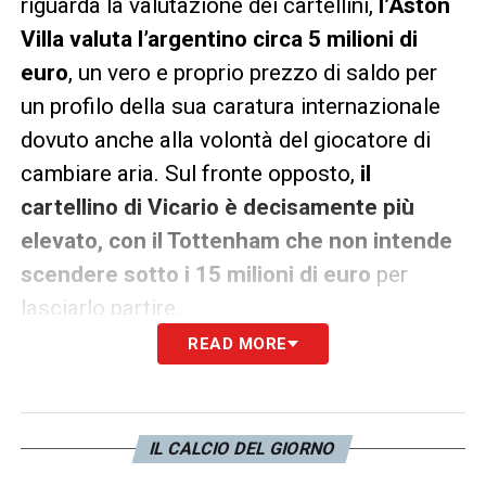
riguarda la valutazione dei cartellini,
l’Aston
Villa valuta l’argentino circa 5 milioni di
euro
, un vero e proprio prezzo di saldo per
un profilo della sua caratura internazionale
dovuto anche alla volontà del giocatore di
cambiare aria. Sul fronte opposto,
il
cartellino di Vicario è decisamente più
elevato, con il Tottenham che non intende
scendere sotto i 15 milioni di euro
per
lasciarlo partire.
READ MORE
La
Juventus
si trova ora di fronte a un bivio
strategico: investire subito una cifra
maggiore sul cartellino del friulano per
IL CALCIO DEL GIORNO
risparmiare sugli anni a venire, oppure