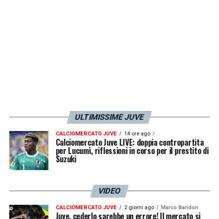
puntare sul carisma a prezzo di saldo
dell’argentino accettando però un monte
ingaggi più gravoso.
LA PLAYLIST DELLE NOSTRE TOP NEWS
ULTIMISSIME JUVE
CALCIOMERCATO JUVE
14 ore ago
Calciomercato Juve LIVE: doppia contropartita
per Lucumì, riflessioni in corso per il prestito di
Suzuki
VIDEO
CALCIOMERCATO JUVE
2 giorni ago
Marco Baridon
Juve, cederlo sarebbe un errore! Il mercato si