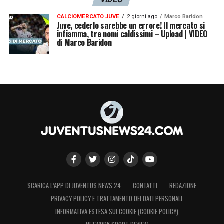
CALCIOMERCATO JUVE
2 giorni ago
Marco Baridon
Juve, cederlo sarebbe un errore! Il mercato si
infiamma, tre nomi caldissimi – Upload | VIDEO
di Marco Baridon
SCARICA L’APP DI JUVENTUS NEWS 24
CONTATTI
REDAZIONE
PRIVACY POLICY E TRATTAMENTO DEI DATI PERSONALI
INFORMATIVA ESTESA SUI COOKIE (COOKIE POLICY)