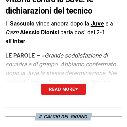
dichiarazioni del tecnico
Il
Sassuolo
vince ancora dopo la
Juve
e a
Dazn
Alessio Dionisi
parla così del 2-1
all’
Inter
.
LE PAROLE –
«Grande soddisfazione di
squadra e di gruppo. Abbiamo confermato
dopo la Juve la stessa determinazione. Nel
secondo tempo l‘Inter è calata e abbiamo
READ MORE
iniziato a giocare di più. Fare due tempi
come il primo sarebbe stato difficile,
sapevamo di giocare contro la squadra più
forte del campionato. Speriamo di poterci
IL CALCIO DEL GIORNO
confermare come prestazione e