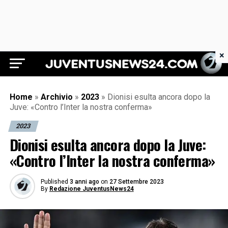
×
Juventus News 24
Home
»
Archivio
»
2023
»
Dionisi esulta ancora dopo la
Juve: «Contro l’Inter la nostra conferma»
2023
Dionisi esulta ancora dopo la Juve:
«Contro l’Inter la nostra conferma»
Published
3 anni ago
on
27 Settembre 2023
By
Redazione JuventusNews24