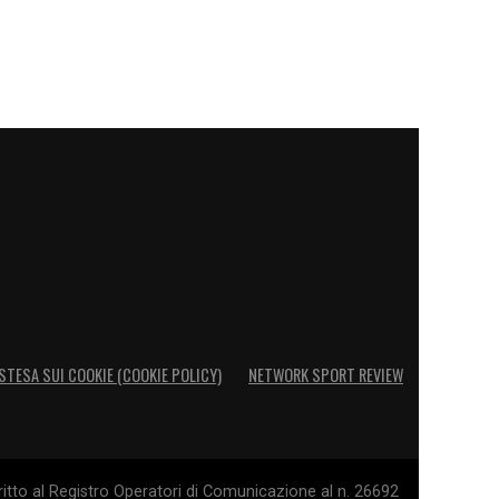
STESA SUI COOKIE (COOKIE POLICY)
NETWORK SPORT REVIEW
itto al Registro Operatori di Comunicazione al n. 26692