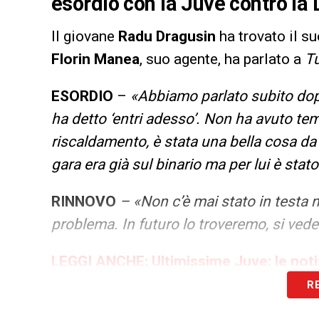
esordio con la Juve contro la 
Il giovane
Radu Dragusin
ha trovato il su
Florin Manea
, suo agente, ha parlato a
Tu
ESORDIO
–
«Abbiamo parlato subito dopo l
ha detto ‘entri adesso’. Non ha avuto tem
riscaldamento, è stata una bella cosa da 
gara era già sul binario ma per lui è sta
RINNOVO
– «Non c’è mai stato in testa n
problema. In futuro lo troveremo, si vede
LEGGI ANCHE:
Ultimissime Juve: le not
R
LA PLAYLIST DELLE NOSTRE TOP NEW