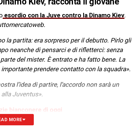
Dinamo Kiev, racconta il giovane
o
esordio con la Juve contro la Dinamo Kiev
.
ttomercatoweb.
a partita: era sorpreso per il debutto. Pirlo gli
po neanche di pensarci e di rifletterci: senza
parte del mister. È entrato e ha fatto bene. La
to importante prendere contatto con la squadra».
ostra l’idea di partire, l’accordo non sarà un
 alla Juventus».
izie bianconere di oggi
EAD MORE
S