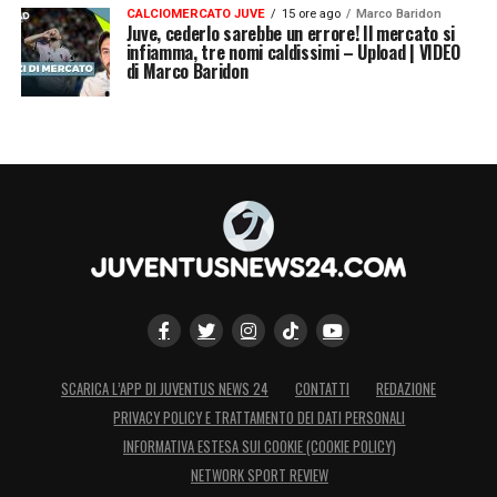
CALCIOMERCATO JUVE
15 ore ago
Marco Baridon
Juve, cederlo sarebbe un errore! Il mercato si
infiamma, tre nomi caldissimi – Upload | VIDEO
di Marco Baridon
SCARICA L’APP DI JUVENTUS NEWS 24
CONTATTI
REDAZIONE
PRIVACY POLICY E TRATTAMENTO DEI DATI PERSONALI
INFORMATIVA ESTESA SUI COOKIE (COOKIE POLICY)
NETWORK SPORT REVIEW