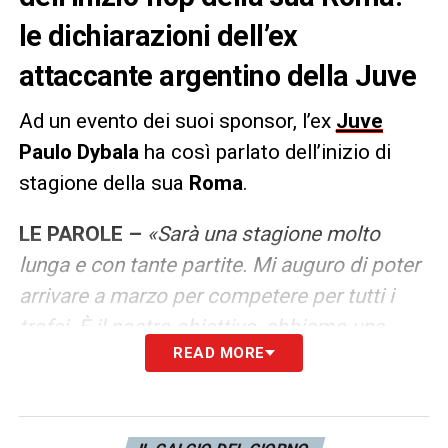
le dichiarazioni dell’ex
attaccante argentino della Juve
Ad un evento dei suoi sponsor, l’ex
Juve
Paulo Dybala
ha così parlato dell’inizio di
stagione della sua
Roma
.
LE PAROLE –
«Sarà una stagione molto
lunga e con tante partite. Mi auguro di poter
arrivare a marzo per competere per tutti i
trofei. È il nostro obiettivo, abbiamo una
READ MORE
squadra forte. Non abbiamo iniziato bene
ma mi sono trovato in situazioni peggiori e,
poi, le cose sono andate bene. Spero